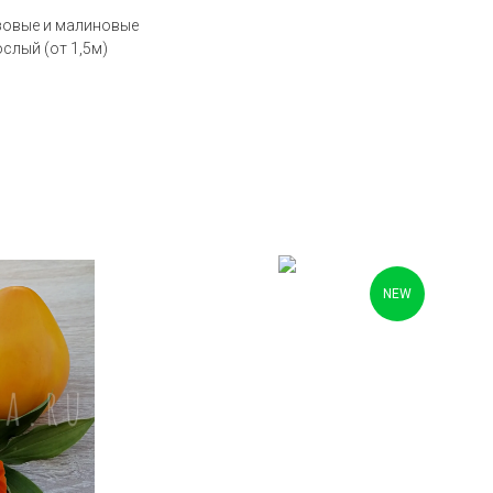
озовые и малиновые
слый (от 1,5м)
NEW