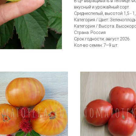
В ЦР выращивать в теплице. Ф
вкусный и урожайный сорт.
Среднеспелый, высотой 1,5 - 1,
Категория / Цвет: Зеленоплод
Категория / Высота: Bысокоро
Страна: Россия
Срок годности: август 2026
Кол-во семян: 7–9 шт.