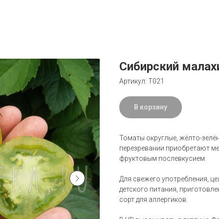
Сибирский малах
Артикул:
Т021
В корзину
Томаты округлые, жёлто-зелён
перезревании приобретают ме
фруктовым послевкусием.
Для свежего употребления, ц
детского питания, приготовле
сорт для аллергиков.