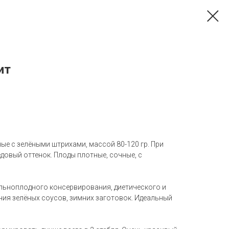
ит
ые с зелёными штрихами, массой 80-120 гр. При
довый оттенок. Плоды плотные, сочные, с
ельноплодного консервирования, диетического и
ния зелёных соусов, зимних заготовок. Идеальный