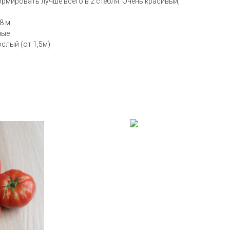
ормировать лучше всего в 2 стебля. Очень красивый,
8 м.
ные
слый (от 1,5м)