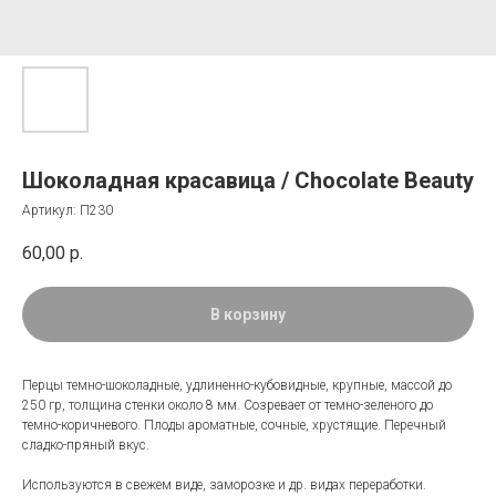
Шоколадная красавица / Chocolate Beauty
Артикул:
П230
60,00
р.
В корзину
Перцы темно-шоколадные, удлиненно-кубовидные, крупные, массой до
250 гр, толщина стенки около 8 мм. Созревает от темно-зеленого до
темно-коричневого. Плоды ароматные, сочные, хрустящие. Перечный
сладко-пряный вкус.
Используются в свежем виде, заморозке и др. видах переработки.