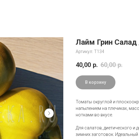
Лайм Грин Салад /
Артикул:
Т134
40,00
р.
60,00
р.
В корзину
Томаты округлой и плоскоокр
напылением на плечиках, масс
нотками во вкусе.
Для салатов, диетического и 
зимних заготовок. Идеальный 