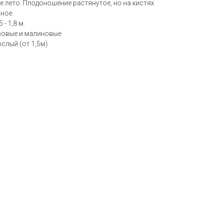
 лето. Плодоношение растянутое, но на кистях
ное.
- 1,8 м.
озовые и малиновые
слый (от 1,5м)