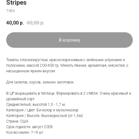
Stripes
Т086
40,00
р.
60,00
р.
В корзину
Томаты плоскоокруглые, красно-коричневые с зелёными штрихами и
полосками, массой 200-400 гр. Мякоть тёмная, ароматная, мясистая, с
насыщенным ярким вкусом.
Для салатов, соусов, зимних заготовок.
В ЦР выращивать в теплице. Формировать в 2 стебля. Очень красивый и
урожайный сорт.
Среднеспелый, высотой 1,5 - 1,7 м.
Категория / Цвет: Би-колор и мультиколор
Категория / Высота: Bысокорослый (от 1,5м)
Страна: США
Срок годности: август 2028
Кол-во семян: 7–9 шт.