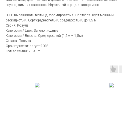
соусов, зимних заготовок. Идеальный сорт для аллергиков.
В ЦР выращивать теплице, формировать в 1-2 стебля. Куст мощный,
раскидистый. Сорт среднеспелый, среднерослый, до 1,5 м.
Серия: Козула
Категория / Цвет: Зеленоплодные
Категория / Высота: Cреднерослый (1,2м – 1,5м)
Страна: Польша
Срок годности: август 2028
Кол-во семян: 7–9 шт.